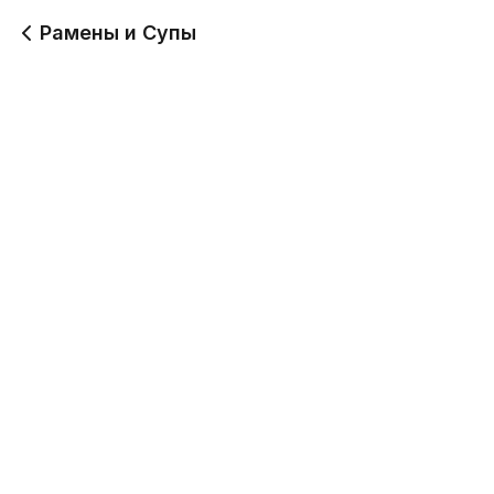
Рамены и Супы
Тайский суп с
Чиззи рамен
морепродуктами
550 г
450 г
-1
750
Рамен с уткой
Рамен со свининой
тясю
650 г
670.8 г
750
730
Рамен с говядиной
Ореховый рамен с
курицей кацу
680 г
580 г