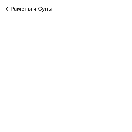
Рамены и Супы
Тайский суп с
Чиззи рамен
морепродуктами
550 г
450 г
-1
750
Рамен с уткой
Рамен со свининой
тясю
650 г
670.8 г
750
730
Рамен с говядиной
Ореховый рамен с
курицей кацу
680 г
580 г